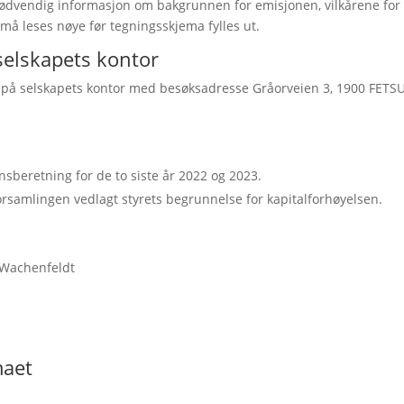
dvendig informasjon om bakgrunnen for emisjonen, vilkårene for 
må leses nøye før tegningsskjema fylles ut.
selskapets kontor
 på selskapets kontor med besøksadresse Gråorveien 3, 1900 FETSUN
nsberetning for de to siste år 2022 og 2023.
forsamlingen vedlagt styrets begrunnelse for kapitalforhøyelsen.
 Wachenfeldt
maet