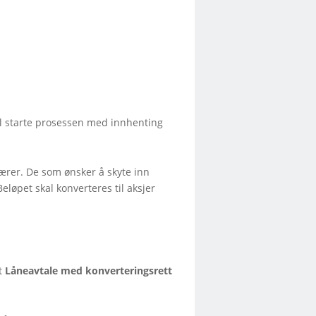
kal starte prosessen med innhenting
nærer. De som ønsker å skyte inn
eløpet skal konverteres til aksjer
et
Låneavtale med konverteringsrett