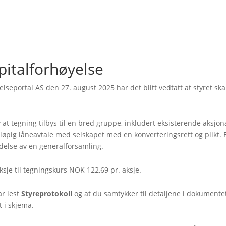
pitalforhøyelse
lseportal AS den 27. august 2025 har det blitt vedtatt at styret s
 at tegning tilbys til en bred gruppe, inkludert eksisterende aksjo
reløpig låneavtale med selskapet med en konverteringsrett og plikt. B
delse av en generalforsamling.
sje til tegningskurs NOK 122,69 pr. aksje.
ar lest
Styreprotokoll
og at du samtykker til detaljene i dokument
t i skjema.