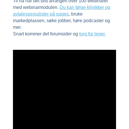
Til nå har det blitt arrangert over 100 webinarer
med webinarmodulen.
Du kan følge klinikker og
avtalespesialister på pages
, bruke
markedplassen, søke jobber, høre podcaster og
mer.
Snart kommer det forumsider og
torg
for leger.