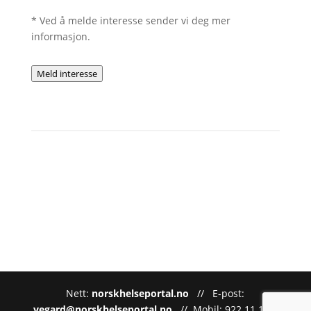
* Ved å melde interesse sender vi deg mer
informasjon.
Meld interesse
Nett:
norskhelseportal.no
// E-post:
vegard@norskhelseportal.no
// Mobil: 922 11 111