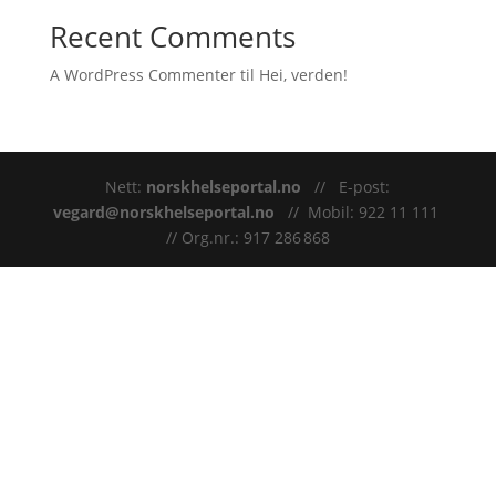
Recent Comments
A WordPress Commenter
til
Hei, verden!
Nett:
norskhelseportal.no
// E-post:
vegard@norskhelseportal.no
// Mobil: 922 11 111
// Org.nr.: 917 286 868